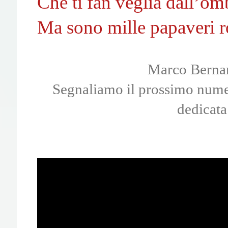
Che ti fan veglia dall’omb
Ma sono mille papaveri r
Marco Berna
Segnaliamo il prossimo numero
dedicata